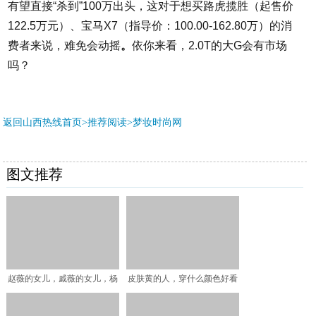
有望直接“杀到”100万出头，这对于想买路虎揽胜（起售价
122.5万元）、宝马X7（指导价：100.00-162.80万）的消
费者来说，难免会动摇
。
依你来看，2.0T的大G会有市场
吗？
返回山西热线首页>推荐阅读>
梦妆时尚网
图文推荐
赵薇的女儿，戚薇的女儿，杨
皮肤黄的人，穿什么颜色好看
幂的女儿，董璇的女儿，
有气色？