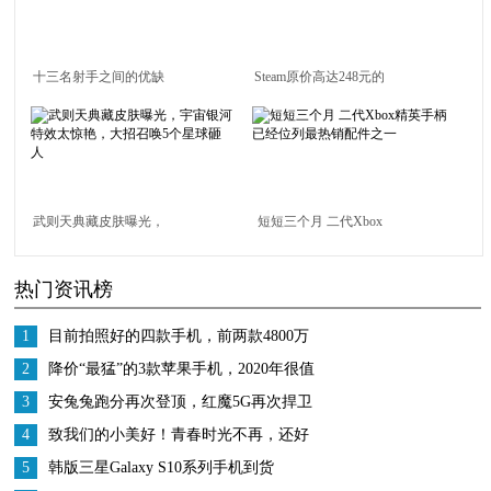
十三名射手之间的优缺
Steam原价高达248元的
点分析
游戏，开发了整整7
年，Epic竟直接白给
武则天典藏皮肤曝光，
短短三个月 二代Xbox
宇宙银河特效太惊艳，
精英手柄已经位列最热
热门资讯榜
大招召唤5个星球砸人
销配件之一
1
目前拍照好的四款手机，前两款4800万
像素，最后一款能拍月亮
2
降价“最猛”的3款苹果手机，2020年很值
得入手，款款性价比高
3
安兔兔跑分再次登顶，红魔5G再次捍卫
游戏手机王者地位
4
致我们的小美好！青春时光不再，还好
有飞利浦X596手机停驻如今
5
韩版三星Galaxy S10系列手机到货