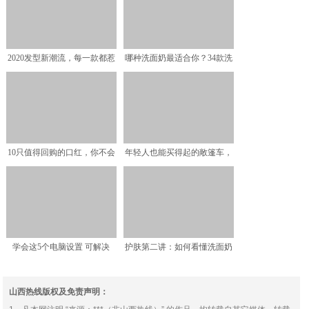
2020发型新潮流，每一款都惹
哪种洗面奶最适合你？34款洗
人爱，开工前先去美
面奶都选不对，你这个
10只值得回购的口红，你不会
年轻人也能买得起的敞篷车，
一支的没有吧？
拉风便宜，提供双外观可
学会这5个电脑设置 可解决
护肤第二讲：如何看懂洗面奶
99%的故障
的成分
山西热线版权及免责声明：