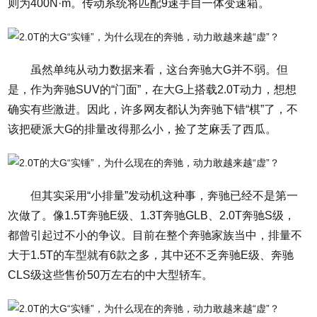
则为400N·m。传动系统将匹配9速手自一体变速箱。
虽然单纯从动力数据来看，这台奔驰大G并不弱。但
是，作为奔驰SUV的“门面”，在大G上搭载2.0T动力，想想
确实有些激进。因此，许多网友都认为奔驰下错“棋”了，不
该把硬派大G的排量改得那么小，捡了芝麻丢了西瓜。
但其实采用“小排量”发动机这种事，奔驰已经不是第一
次做了。像1.5T奔驰E级、1.3T奔驰GLB、2.0T奔驰S级，
都曾引起过不小的争议。目前在整个奔驰家族当中，排量不
大于1.5T的车型就有6款之多，其中还不乏奔驰E级、奔驰
CLS级这些售价50万左右的中大型轿车。