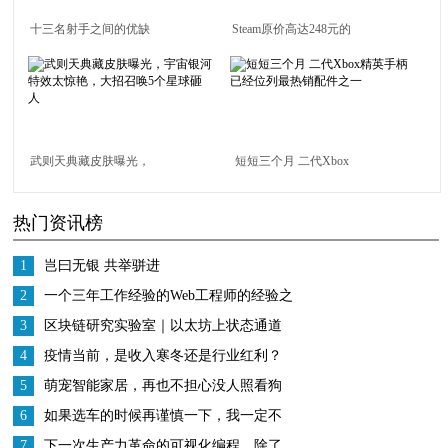
十三名射手之间的优缺
Steam原价高达248元的
点分析
游戏，开发了整整7
年，Epic竟直接白给
武则天典藏皮肤曝光，
短短三个月 二代Xbox
宇宙银河特效太惊艳，
精英手柄已经位列最热
热门资讯榜
大招召唤5个星球砸人
销配件之一
1
岂曰无银 共举骈进
2
一个三年工作经验的Web工程师的经验之
谈
3
区块链研究实验室｜以太坊上状态通道
的应用案例
4
疫情当前，是收入寒冬还是行业红利？
5
萌宠智能家居，再也不担心没人照看狗
狗的烦恼了
6
如果选车的时候再谨慎一下，我一定不
会错过新自由光2.0T
7
下一次生产力革命的可视化编程，除了