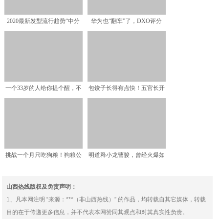
2020最新发型流行趋势“中分
华为也“翻车”了，DXO评分
梨花头内扣发型图片
111超越Nova5
一个33岁的人给你提个醒，不
包饺子长得有点快！五官长开
管收入多少，都要学会
了更好看了：奶奶的俄罗
挑战一个月只吃狗粮！狗粮公
明道释小龙曹骏，曾经火爆如
司CEO身体变化惊呆众
今无戏可拍的男明星，你
山西热线版权及免责声明：
1、凡本网注明 “来源：***（非山西热线）” 的作品，均转载自其它媒体，转载
目的在于传递更多信息，并不代表本网赞同其观点和对其真实性负责。