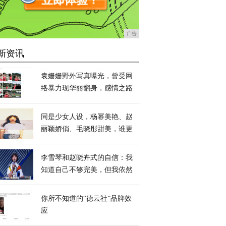
广告
新资讯
袁姗姗野外写真曝光，曾受网
络暴力现华丽翻身，感情之路
扑朔迷离
同是少女人设，杨幂美艳、赵
丽颖娇俏、毛晓彤甜美，谁更
胜一筹？
李雪琴和赵晓卉式的自信：我
知道自己不够完美，但我依然
自信
你所不知道的“德云社”品牌效
应