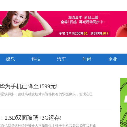
娱乐
科技
汽车
时尚
企业
款华为手机已降至1599元!
得是快得多，曾经高档旗舰才有资格拥有的双摄像头，但现在已
2.5D双面玻璃+3G运存!
也就是这种情怀被众人不断调侃！锤子手机T2是2015年12月由