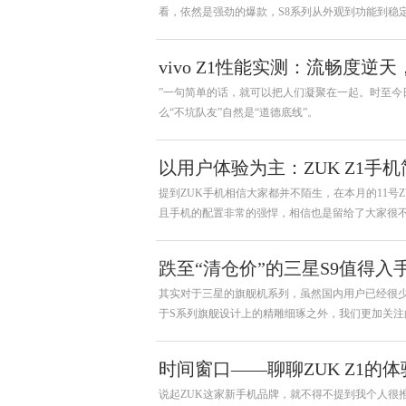
看，依然是强劲的爆款，S8系列从外观到功能到稳
vivo Z1性能实测：流畅度逆
”一句简单的话，就可以把人们凝聚在一起。时至今
么“不坑队友”自然是“道德底线”。
以用户体验为主：ZUK Z1手
提到ZUK手机相信大家都并不陌生，在本月的11号Z
且手机的配置非常的强悍，相信也是留给了大家很
还是有不少的。
跌至“清仓价”的三星S9值得入手
其实对于三星的旗舰机系列，虽然国内用户已经很
于S系列旗舰设计上的精雕细琢之外，我们更加关注
的可变光圈摄像头技术，直到今天依然是三星的独
时间窗口——聊聊ZUK Z1的体
说起ZUK这家新手机品牌，就不得不提到我个人很