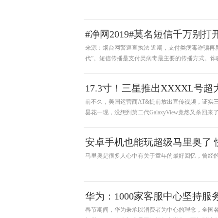
#净网2019#莫名短信千万别
来源：烟台网警巡查执法 近期，支付类病毒诈骗再
代”。短信传播是支付类病毒最主要的传播方式。诈
需依赖用户填写的个人信息，直接盗刷用户的银行
17.3寸！三星推出XXXXL号超大平板
前不久，美国运营商AT&提前放出宣传视频，证实三星G
昙花一现，没想到第二代GalaxyView竟然又杀回来
安卓手机也能玩超级马里奥了 快去Go
马里奥是很多人心中有关于童年的最好回忆，曾经的
华为：1000家客服中心坚持服
春节期间，华为秉承以消费者为中心的理念，全国各地