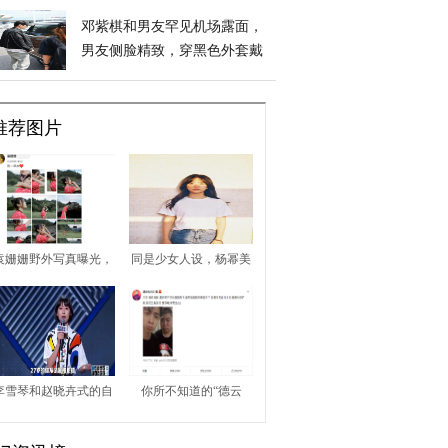
邓紫棋和男友罕见机场露面，
男友侧脸精致，穿黑色外套戴
耳环很酷
推荐图片
袁姗姗野外写真曝光，
同是少女人设，杨幂美
曾受网络暴力现华丽翻
艳、赵丽颖娇俏、毛晓
身，感情之路扑朔迷离
彤甜美，谁更胜一筹？
李雪琴和赵晓卉式的自
你所不知道的“德云
信：我知道自己不够完
社”品牌效应