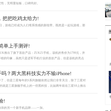
定性，无明显短板，口碑尚好。
天，把把吃鸡太给力!
日，游戏已经成为人们维系情感的新纽带。既然是一起玩游戏，那
机简单上手测评!
UK推出了旗下首款产品：ZUKZ1手机，该机的售价为1799元，并
不错的印象，虽然只是进军手机行业的首款产品，但是该机的亮点
吗？两大黑科技实力不输iPhone!
少了，但是三星每年的S系列旗舰依然让我们非常关注，除了三星对
的就是三星旗舰手机上的一些黑科技，比如两年前在三星S9上推出
家技术，直到现在也只有三星
验!
推崇的另一个新手机品牌——一加。