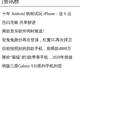
门资讯榜
美，但我依然自信
十年 Android 铁粉试玩 iPhone：这 6 点
不能接受
岂曰无银 共举骈进
两款音乐软件同时推送!
安兔兔跑分再次登顶，红魔5G再次捍卫
游戏手机王者地位
目前拍照好的四款手机，前两款4800万
像素，最后一款能拍月亮
降价“最猛”的3款苹果手机，2020年很值
得入手，款款性价比高
韩版三星Galaxy S10系列手机到货