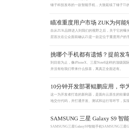
锤子科技发布的一款智能手机，大致延续了锤子T1
售价2499元起步！
瞄准重度用户市场 ZUK为何能
自从ZUK品牌进入到我们的视野之后，关于它的曝
层首次在公众面前确认Z1是一款定位于重度用户的
决任何在使用过程中遇到了使用需求。那究竟什么
挑哪个手机都有遗憾？提前发车
到目前为止，像iPhoneX、三星Note8这样的
并没有给我们带来什么惊喜，离真正全面还有。
10分钟开发部署鲲鹏应用，华
这一为开发者打造的新利器，是面向云原生的轻量级
地交付代码，并打通开发、测试和运行等环节，实现
SAMSUNG 三星 Galaxy S9 
SAMSUNG三星GalaxyS9智能手机SAMSUNG