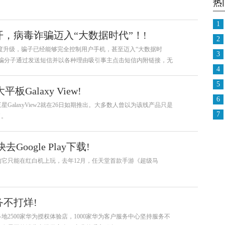
热
1
打开，病毒诈骗迈入“大数据时代”！!
2
度升级，骗子已经能够完全控制用户手机，甚至迈入“大数据时
3
骗分子通过发送短信并以各种理由吸引事主点击短信内附链接，无
4
卡。
5
Galaxy View!
6
alaxyView2就在26日如期推出。大多数人曾以为该线产品只是
7
了。
ogle Play下载!
它只能在红白机上玩，去年12月，任天堂首款手游《超级马
务不打烊!
2500家华为授权体验店，1000家华为客户服务中心坚持服务不