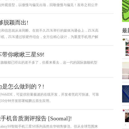
的外观造型，以傲慢与偏见出场，回敬傲慢与偏见！发布之初公开
够脱颖而出!
最
光和信息就从未间断。在前不久ZUK举行的媒体沟通会上，ZUK高
手机，ZUK通过软硬件结合，全方位精心设计，为重度手机用户解
是手机重度用户呢？
带你瞅瞅三星S9!
顶级国际旗舰都已经出的差不多了，但看来看去，这一代的国际旗舰机型
为是怎么做到的？!
WebIDE，可提供轻量极速的在线开发，开发者凭此可快速、可靠
10分钟开发部署鲲鹏云原生应用。
智能手机音质测评报告 [Soomal]!
三星GalaxyS9智能手机三星S8系列虽然在华销售惨淡。但从全球范围来