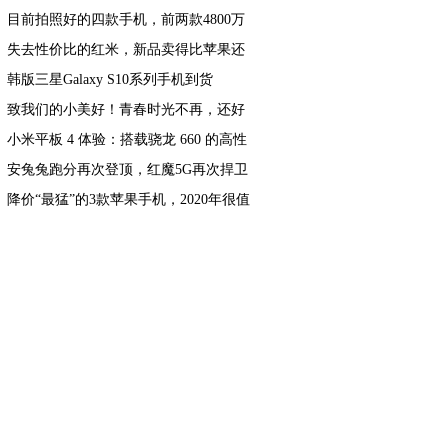
目前拍照好的四款手机，前两款4800万
像素，最后一款能拍月亮
失去性价比的红米，新品卖得比苹果还
贵，宣传已被网友玩坏！
韩版三星Galaxy S10系列手机到货
致我们的小美好！青春时光不再，还好
有飞利浦X596手机停驻如今
小米平板 4 体验：搭载骁龙 660 的高性
价比千元小屏平板
安兔兔跑分再次登顶，红魔5G再次捍卫
游戏手机王者地位
降价“最猛”的3款苹果手机，2020年很值
得入手，款款性价比高