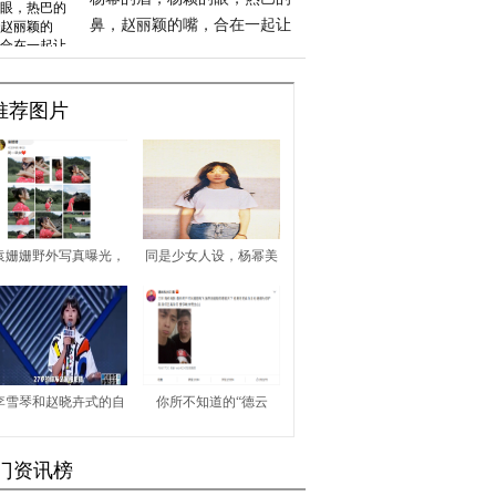
鼻，赵丽颖的嘴，合在一起让
人笑出声
推荐图片
袁姗姗野外写真曝光，
同是少女人设，杨幂美
曾受网络暴力现华丽翻
艳、赵丽颖娇俏、毛晓
身，感情之路扑朔迷离
彤甜美，谁更胜一筹？
李雪琴和赵晓卉式的自
你所不知道的“德云
信：我知道自己不够完
社”品牌效应
门资讯榜
美，但我依然自信