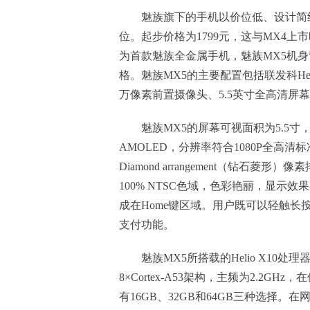
魅族旗下的手机以价位低、设计简
位。起步价格为1799元，这与MX4
为首款魅族全金属手机，魅族MX5机
格。魅族MX5的主要配置包括联发科Helio
万像素前置摄像头、5.5英寸全高清屏幕
魅族MX5的屏幕可视面积为5.5寸
AMOLED，分辨率符合1080P全高
Diamond arrangement（钻石菱形
100% NTSC色域，色彩艳丽，显示效果
成在Home键区域。用户既可以轻触
支付功能。
魅族MX5所搭载的Helio X1
8×Cortex-A53架构，主频为2.2
有16GB、32GB和64GB三种选择。在