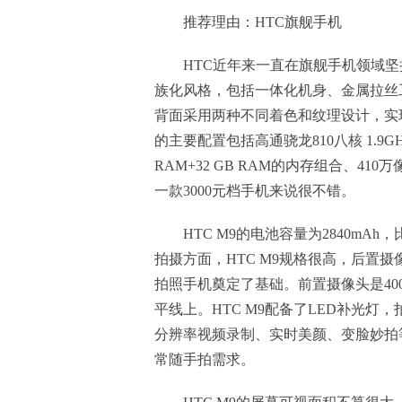
推荐理由：HTC旗舰手机
HTC近年来一直在旗舰手机领域坚
族化风格，包括一体化机身、金属拉丝工
背面采用两种不同着色和纹理设计，实现
的主要配置包括高通骁龙810八核 1.9GHz
RAM+32 GB RAM的内存组合、410万
一款3000元档手机来说很不错。
HTC M9的电池容量为2840mA
拍摄方面，HTC M9规格很高，后置摄
拍照手机奠定了基础。前置摄像头是400万
平线上。HTC M9配备了LED补光
分辨率视频录制、实时美颜、变脸妙拍
常随手拍需求。