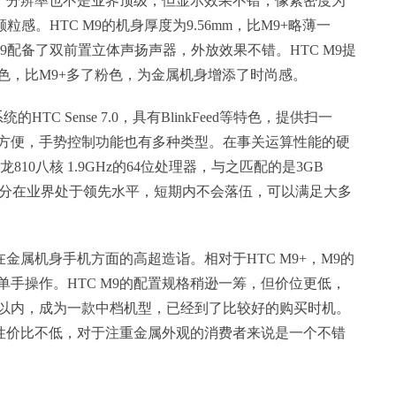
大，分辨率也不是业界顶级，但显示效果不错，像素密度为
粒感。HTC M9的机身厚度为9.56mm，比M9+略薄一
M9配备了双前置立体声扬声器，外放效果不错。HTC M9提
色，比M9+多了粉色，为金属机身增添了时尚感。
系统的HTC Sense 7.0，具有BlinkFeed等特色，提供扫一
方便，手势控制功能也有多种类型。在事关运算性能的硬
810八核 1.9GHz的64位处理器，与之匹配的是3GB
性能跑分在业界处于领先水平，短期内不会落伍，可以满足大多
牌在金属机身手机方面的高超造诣。相对于HTC M9+，M9的
手操作。HTC M9的配置规格稍逊一筹，但价位更低，
00元以内，成为一款中档机型，已经到了比较好的购买时机。
，性价比不低，对于注重金属外观的消费者来说是一个不错