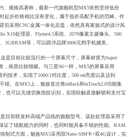
约、规格高著称，最新一代旗舰机型MX5依然坚持低价
上市时起步价格相比没有变化，属于低价高配手机的范畴。作
身背后采用CNC金属一体化后盖，依然具有家族式的设计风
 X10处理器、Flyme4.5系统、2070像素主摄像头、500
、3GBRAM等，可以跟洋品牌3000元档手机媲美。
，这是目前比较流行的一个屏幕尺寸，屏幕材质为Super
清标准，画质比较细腻。与三星S6一样，MX5的屏幕采用
）像素排列技术，实现了1000:1对比度，500 nit亮度以及达到
不错。在MX5上，魅族首次将mBack和mTouch2.0功能集
长按，也可以无缝切换指纹识别，实现轻触直接解锁和支付宝
0处理器是目前联发科高端产品线的旗舰型号。该款处理器采用了
GHz，在保证了续航能力的同时，也同时能具备不错的性能。RAM
网络制式方面，魅族MX5采用双Nano-SIM卡+双4G设计，实