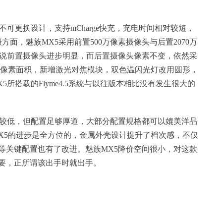
。
用不可更换设计，支持mCharge快充，充电时间相对较短，
面，魅族MX5采用前置500万像素摄像头与后置2070万
来说前置摄像头进步明显，而后置摄像头像素不变，依然采
μm的单像素面积，新增激光对焦模块，双色温闪光灯改用圆形，
所搭载的Flyme4.5系统与以往版本相比没有发生很大的
比较低，但配置足够厚道，大部分配置规格都可以媲美洋品
MX5的进步是全方位的，金属外壳设计提升了档次感，不仅
等关键配置也有了改进。魅族MX5降价空间很小，对这款
要，正所谓该出手时就出手。