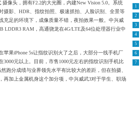
像头，拥有F2.2的大光圈，内建New Vision 5.0。系统
1
时摄影、HDR、指纹拍照、极速抓拍、人脸识别、全景等
2
线充足的环境下，成像质量不错，夜拍效果一般。中兴威
3
 LDDR3 RAM，高通骁龙在4G/LTE及64位处理器行业中
4
5
苹果iPhone 5s让指纹识别火了之后，大部分一线手机厂
6
3000元以上。目前，市售1000元左右的指纹识别手机比
7
虽然跑分成绩与业界领先水平有比较大的差距，但在拍摄、
，再加上金属机身这个加分项，中兴威武3对于学生、职场