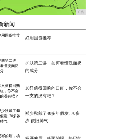
广告
新新闻
好用国货推荐
护肤第二讲：如何看懂洗面奶
的成分
10只值得回购的口红，你不会
一支的没有吧？
郑少秋戴了40多年假发, 70多
岁 依旧帅气
杨幂的眉，杨颖的眼，热巴的