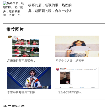
杨幂的眉，杨颖的眼，热巴的
鼻，赵丽颖的嘴，合在一起让
人笑出声
推荐图片
袁姗姗野外写真曝光，
同是少女人设，杨幂美
曾受网络暴力现华丽翻
艳、赵丽颖娇俏、毛晓
身，感情之路扑朔迷离
彤甜美，谁更胜一筹？
李雪琴和赵晓卉式的自
你所不知道的“德云
信：我知道自己不够完
社”品牌效应
热门资讯榜
美，但我依然自信