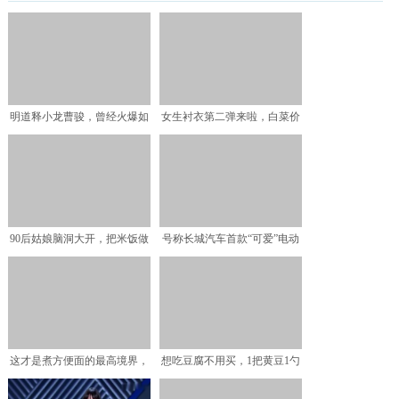
明道释小龙曹骏，曾经火爆如
女生衬衣第二弹来啦，白菜价
今无戏可拍的男明星，你
古着风，减龄又百搭，学
90后姑娘脑洞大开，把米饭做
号称长城汽车首款“可爱”电动
成这样，一天挣一千
车，续航301km，
这才是煮方便面的最高境界，
想吃豆腐不用买，1把黄豆1勺
我们以前吃的叫做清汤面
米醋教你做，不酸不苦