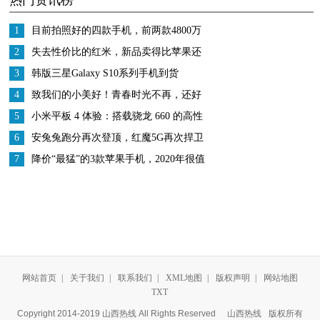
1
目前拍照好的四款手机，前两款4800万
像素，最后一款能拍月亮
2
失去性价比的红米，新品卖得比苹果还
贵，宣传已被网友玩坏！
3
韩版三星Galaxy S10系列手机到货
4
致我们的小美好！青春时光不再，还好
有飞利浦X596手机停驻如今
5
小米平板 4 体验：搭载骁龙 660 的高性
价比千元小屏平板
6
安兔兔跑分再次登顶，红魔5G再次捍卫
游戏手机王者地位
7
降价“最猛”的3款苹果手机，2020年很值
得入手，款款性价比高
网站首页
|
关于我们
|
联系我们
|
XML地图
|
版权声明
|
网站地图
TXT
Copyright 2014-2019 山西热线 All Rights Reserved
山西热线
版权所有