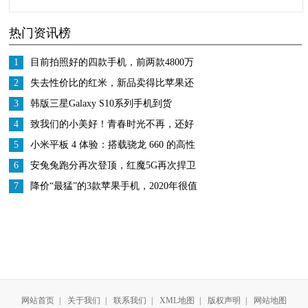
信：我知道自己不够完
社”品牌效应
热门资讯榜
美，但我依然自信
1
目前拍照好的四款手机，前两款4800万
像素，最后一款能拍月亮
2
失去性价比的红米，新品卖得比苹果还
贵，宣传已被网友玩坏！
3
韩版三星Galaxy S10系列手机到货
4
致我们的小美好！青春时光不再，还好
有飞利浦X596手机停驻如今
5
小米平板 4 体验：搭载骁龙 660 的高性
价比千元小屏平板
6
安兔兔跑分再次登顶，红魔5G再次捍卫
游戏手机王者地位
7
降价“最猛”的3款苹果手机，2020年很值
得入手，款款性价比高
网站首页
|
关于我们
|
联系我们
|
XML地图
|
版权声明
|
网站地图