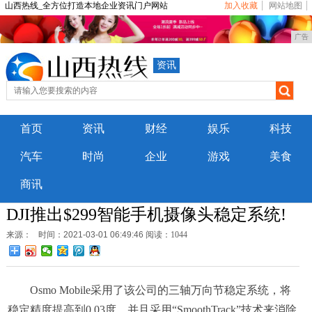
山西热线_全方位打造本地企业资讯门户网站
加入收藏
网站地图
广告
资讯
首页
资讯
财经
娱乐
科技
汽车
时尚
企业
游戏
美食
商讯
DJI推出$299智能手机摄像头稳定系统!
来源：
时间：2021-03-01 06:49:46
阅读：1044
Osmo Mobile采用了该公司的三轴万向节稳定系统，将
稳定精度提高到0.03度，并且采用“SmoothTrack”技术来消除