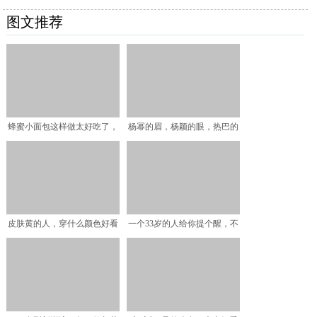
图文推荐
蜂蜜小面包这样做太好吃了，
杨幂的眉，杨颖的眼，热巴的
外皮金黄酥脆，内部松软
鼻，赵丽颖的嘴，合在一
皮肤黄的人，穿什么颜色好看
一个33岁的人给你提个醒，不
有气色？
管收入多少，都要学会