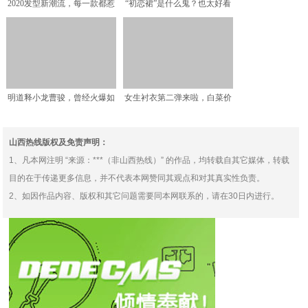
2020发型新潮流，每一款都惹
“初恋裙”是什么鬼？也太好看
人爱，开工前先去美
了，青春又减龄
明道释小龙曹骏，曾经火爆如
女生衬衣第二弹来啦，白菜价
今无戏可拍的男明星，你
古着风，减龄又百搭，学
山西热线版权及免责声明：
1、凡本网注明 “来源：***（非山西热线）” 的作品，均转载自其它媒体，转载
目的在于传递更多信息，并不代表本网赞同其观点和对其真实性负责。
2、如因作品内容、版权和其它问题需要同本网联系的，请在30日内进行。