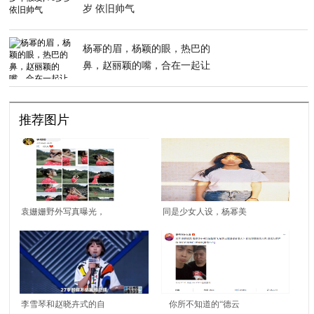
岁 依旧帅气
杨幂的眉，杨颖的眼，热巴的
鼻，赵丽颖的嘴，合在一起让
人笑出声
推荐图片
袁姗姗野外写真曝光，
同是少女人设，杨幂美
曾受网络暴力现华丽翻
艳、赵丽颖娇俏、毛晓
身，感情之路扑朔迷离
彤甜美，谁更胜一筹？
李雪琴和赵晓卉式的自
你所不知道的“德云