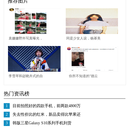
推荐图片
袁姗姗野外写真曝光，
同是少女人设，杨幂美
曾受网络暴力现华丽翻
艳、赵丽颖娇俏、毛晓
身，感情之路扑朔迷离
彤甜美，谁更胜一筹？
李雪琴和赵晓卉式的自
你所不知道的“德云
信：我知道自己不够完
社”品牌效应
热门资讯榜
美，但我依然自信
1
目前拍照好的四款手机，前两款4800万
像素，最后一款能拍月亮
2
失去性价比的红米，新品卖得比苹果还
贵，宣传已被网友玩坏！
3
韩版三星Galaxy S10系列手机到货