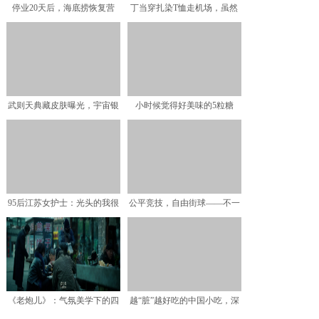
停业20天后，海底捞恢复营
丁当穿扎染T恤走机场，虽然
业，但你还看不到甩面表
身材臃肿有年长感，但打
武则天典藏皮肤曝光，宇宙银
小时候觉得好美味的5粒糖
河特效太惊艳，大招召唤
果，转眼猪年到，有哪个会
95后江苏女护士：光头的我很
公平竞技，自由街球——不一
酷！
样的《热血街篮》
《老炮儿》：气氛美学下的四
越“脏”越好吃的中国小吃，深