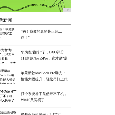
广告
新新闻
“妈！我做的真的是正经工
作！”
华为也“翻车”了，DXO评分
111超越Nova5Pro，这才是“逆
袭王者”
苹果新款MacBook Pro曝光：
性能大幅提升，轻松吊打上代
打个系统补丁竟然开不了机，
Win10又闯祸了
诺基亚新机曝光：2.4英寸