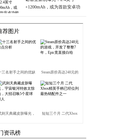
+1200mAh，或为首款安卓功
能机
推荐图片
十三名射手之间的优缺
Steam原价高达248元的
点分析
游戏，开发了整整7
年，Epic竟直接白给
武则天典藏皮肤曝光，
短短三个月 二代Xbox
宇宙银河特效太惊艳，
精英手柄已经位列最热
门资讯榜
大招召唤5个星球砸人
销配件之一