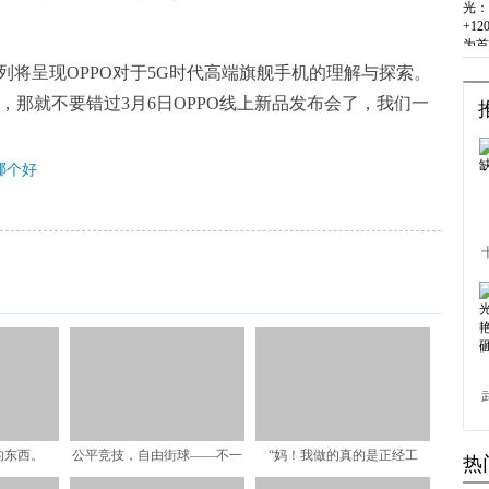
系列将呈现OPPO对于5G时代高端旗舰手机的理解与探索。
些惊喜，那就不要错过3月6日OPPO线上新品发布会了，我们一
哪个好
的东西。
公平竞技，自由街球——不一
“妈！我做的真的是正经工
热
样的《热血街篮》
作！”