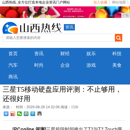
山西热线_全方位打造本地企业资讯门户网站
加入收藏
网站地图
广告
资讯
首页
资讯
财经
娱乐
科技
汽车
时尚
企业
游戏
美食
商讯
三星T5移动硬盘应用评测：不止够用，
还很好用
来源：
时间：2020-08-26 14:32:06
阅读：1526
[PConline 评测]
三星前段时间推出了T7与T7 Touch两