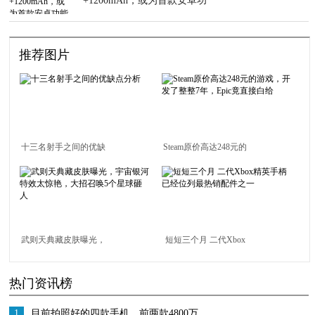
+1200mAh，或为首款安卓功
能机
推荐图片
十三名射手之间的优缺
Steam原价高达248元的
点分析
游戏，开发了整整7
年，Epic竟直接白给
武则天典藏皮肤曝光，
短短三个月 二代Xbox
宇宙银河特效太惊艳，
精英手柄已经位列最热
热门资讯榜
大招召唤5个星球砸人
销配件之一
1
目前拍照好的四款手机，前两款4800万