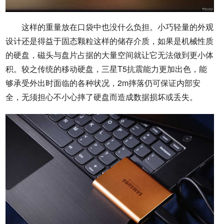
这样的重量放在口袋中也没什么负担。小巧轻量的外观
设计还是得益于固态颗粒这样的储存介质，如果是机械性质
的硬盘，磁头与盘片占据的大量空间就让它无法做到更小体
积。较之传统的移动硬盘，三星T5抗震能力更加出色，能
够承受外出时面临的各种状况，2m摔落仍可保证内部安
全，无须担心不小心摔了硬盘而造成数据损坏或丢失。