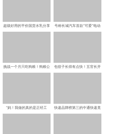
超级好用的平价国货水乳分享
号称长城汽车首款“可爱”电动
I30天养出透光少女肌
车，续航301km，
挑战一个月只吃狗粮！狗粮公
包饺子长得有点快！五官长开
司CEO身体变化惊呆众
了更好看了：奶奶的俄罗
“妈！我做的真的是正经工
快递品牌榜第三的中通快递竟
作！”
还不如第五的韵达 网友